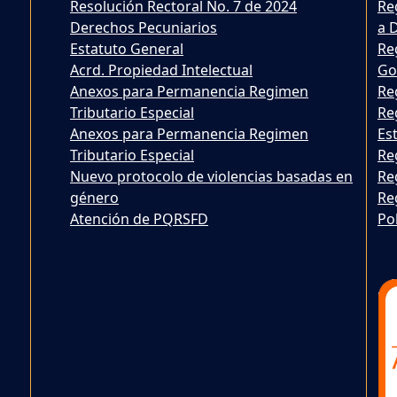
Resolución Rectoral No. 7 de 2024
Re
Derechos Pecuniarios
a 
Estatuto General
Re
Acrd. Propiedad Intelectual
Go
Anexos para Permanencia Regimen
Re
Tributario Especial
Re
Anexos para Permanencia Regimen
Est
Tributario Especial
Re
Nuevo protocolo de violencias basadas en
Re
género
Re
Atención de PQRSFD
Po