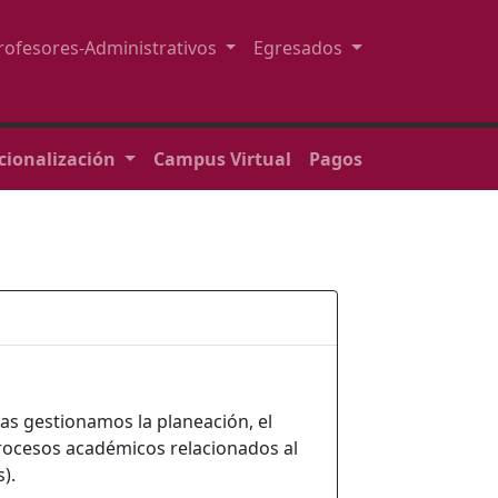
rofesores-Administrativos
Egresados
cionalización
Campus Virtual
Pagos
s gestionamos la planeación, el
 procesos académicos relacionados al
).