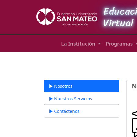
Educac
Virtual
La Institución
Programas
N
► Nosotros
► Nuestros Servicios
► Contáctenos