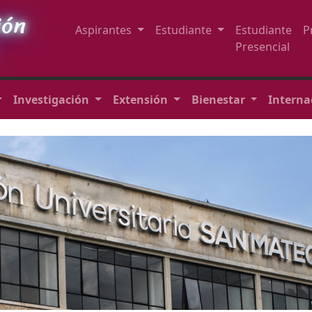
ión
Aspirantes
Estudiante
Estudiante
P
Presencial
Investigación
Extensión
Bienestar
Interna