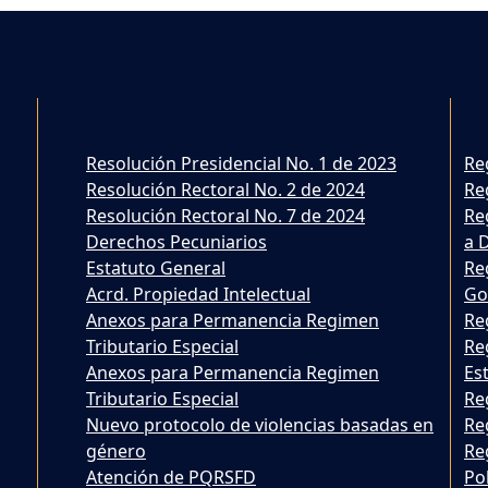
Resolución Presidencial No. 1 de 2023
Re
Resolución Rectoral No. 2 de 2024
Re
Resolución Rectoral No. 7 de 2024
Re
Derechos Pecuniarios
a 
Estatuto General
Re
Acrd. Propiedad Intelectual
Go
Anexos para Permanencia Regimen
Re
Tributario Especial
Re
Anexos para Permanencia Regimen
Est
Tributario Especial
Re
Nuevo protocolo de violencias basadas en
Re
género
Re
Atención de PQRSFD
Po