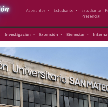
ión
Aspirantes
Estudiante
Estudiante
P
Presencial
Investigación
Extensión
Bienestar
Interna